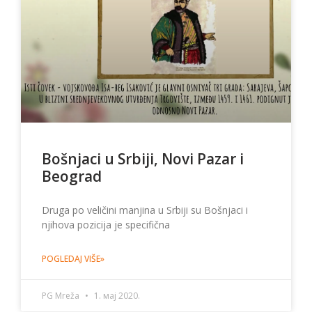
Bošnjaci u Srbiji, Novi Pazar i
Beograd
Druga po veličini manjina u Srbiji su Bošnjaci i
njihova pozicija je specifična
POGLEDAJ VIŠE»
PG Mreža
1. мај 2020.