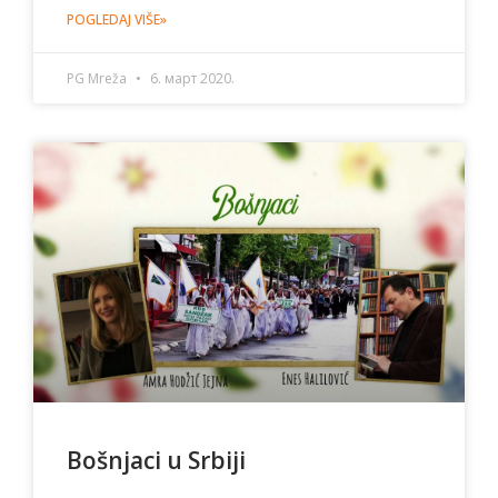
POGLEDAJ VIŠE»
PG Mreža
6. март 2020.
Bošnjaci u Srbiji