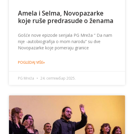
Amela i Selma, Novopazarke
koje ruše predrasude o ženama
Gošće nove epizode serijala PG Mreža “ Da nam
nije -autobiografija o mom narodu” su dve
Novopazarke koje pomeraju granice
POGLEDAJ VIŠE»
PG Mreža
24. септембар 2025.