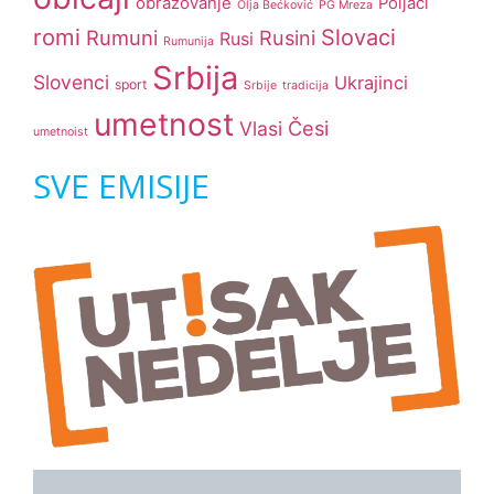
obrazovanje
Poljaci
Olja Bećković
PG Mreza
romi
Slovaci
Rumuni
Rusini
Rusi
Rumunija
Srbija
Slovenci
Ukrajinci
sport
Srbije
tradicija
umetnost
Česi
Vlasi
umetnoist
SVE EMISIJE