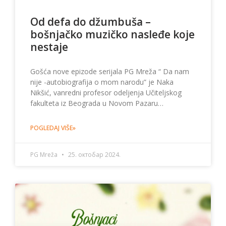
Od defa do džumbuša –
bošnjačko muzičko nasleđe koje
nestaje
Gošća nove epizode serijala PG Mreža “ Da nam
nije -autobiografija o mom narodu” je Naka
Nikšić, vanredni profesor odeljenja Učiteljskog
fakulteta iz Beograda u Novom Pazaru…
POGLEDAJ VIŠE»
PG Mreža
25. октобар 2024.