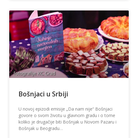
Bošnjaci u Srbiji
U novoj epizodi emisije „Da nam nije“ Bošnjaci
govore o svom životu u glavnom gradu i o tome
koliko je drugačije biti Bošnjak u Novom Pazaru i
Bošnjak u Beogradu…