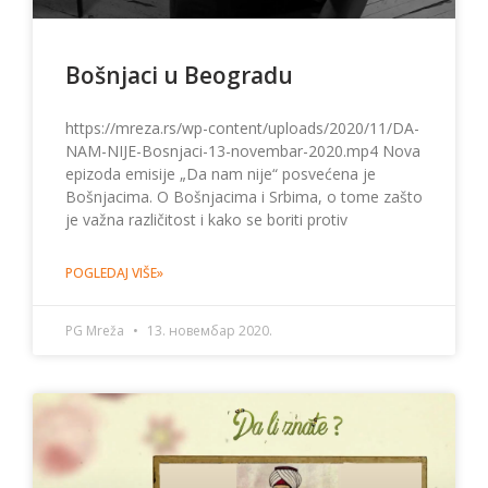
Bošnjaci u Beogradu
https://mreza.rs/wp-content/uploads/2020/11/DA-
NAM-NIJE-Bosnjaci-13-novembar-2020.mp4 Nova
epizoda emisije „Da nam nije“ posvećena je
Bošnjacima. O Bošnjacima i Srbima, o tome zašto
je važna različitost i kako se boriti protiv
POGLEDAJ VIŠE»
PG Mreža
13. новембар 2020.