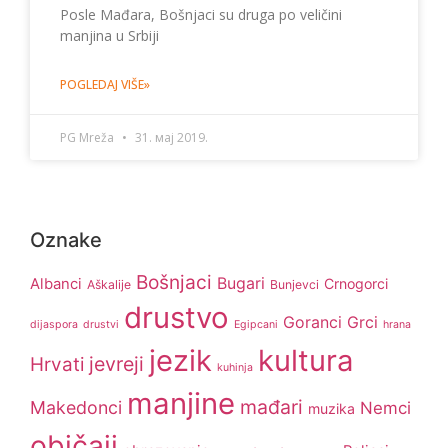
Posle Mađara, Bošnjaci su druga po veličini
manjina u Srbiji
POGLEDAJ VIŠE»
PG Mreža
31. мај 2019.
Oznake
Bošnjaci
Bugari
Albanci
Crnogorci
Aškalije
Bunjevci
drustvo
Goranci
Grci
dijaspora
drustvi
Egipcani
hrana
jezik
kultura
jevreji
Hrvati
kuhinja
manjine
mađari
Makedonci
Nemci
muzika
običaji