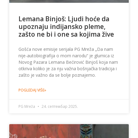
Lemana Binjoš: Ljudi hoće da
upoznaju indijansko pleme,
zašto ne bi i one sa kojima žive
Gošća nove emisije serijala PG Mreža „Da nam
nije-autobiografija o mom narodu“ je glumica iz
Novog Pazara Lemana Bećirović Binjoš koja nam
otkriva koliko je za nju važna bošnjačka tradicija i
zašto je važno da se bolje poznajemo.
POGLEDAJ VIŠE»
PG Mreža
24. септембар 2025.