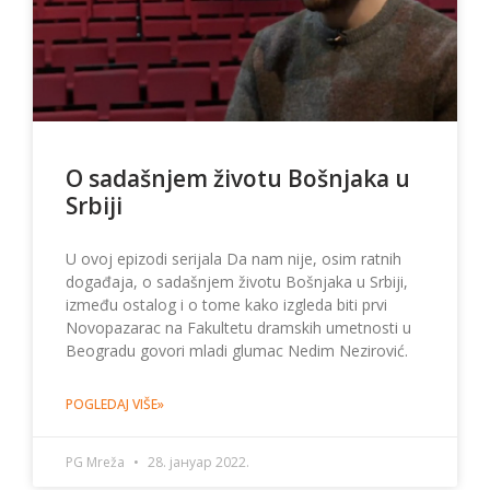
O sadašnjem životu Bošnjaka u
Srbiji
U ovoj epizodi serijala Da nam nije, osim ratnih
događaja, o sadašnjem životu Bošnjaka u Srbiji,
između ostalog i o tome kako izgleda biti prvi
Novopazarac na Fakultetu dramskih umetnosti u
Beogradu govori mladi glumac Nedim Nezirović.
POGLEDAJ VIŠE»
PG Mreža
28. јануар 2022.