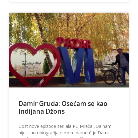
Damir Gruda: Osećam se kao
Indijana Džons
Gost nove epizode serijala PG Mreža „Da nam
nije – autobiografija o mom narodu“ je Damir