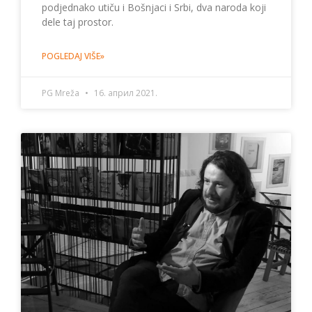
podjednako utiču i Bošnjaci i Srbi, dva naroda koji
dele taj prostor.
POGLEDAJ VIŠE»
PG Mreža
16. април 2021.