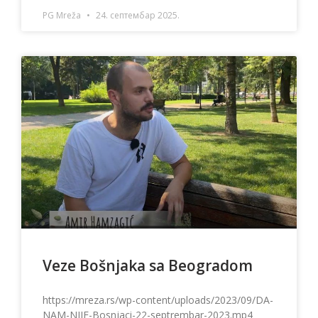
PG Mreža
24. септембар 2025.
Veze Bošnjaka sa Beogradom
https://mreza.rs/wp-content/uploads/2023/09/DA-
NAM-NIJE-Bosnjaci-22-septrembar-2023.mp4