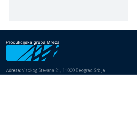
Adresa:
Visokog Stevana 21, 11000 Beograd Srbija
Tel:
+38163258693
E-mail:
info@mreza.rs
O Nama
Emisije
Pronađite nas
Naš tim
Utisak nedelje