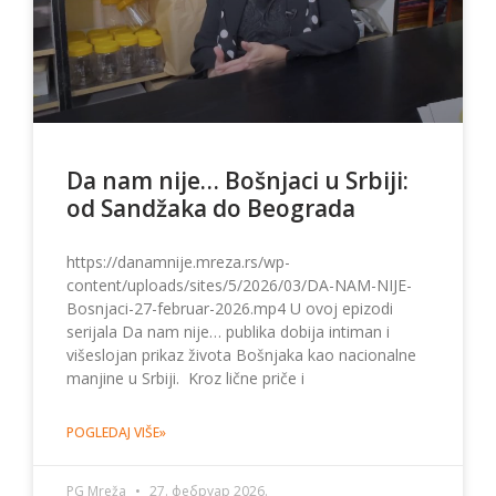
Da nam nije… Bošnjaci u Srbiji:
od Sandžaka do Beograda
https://danamnije.mreza.rs/wp-
content/uploads/sites/5/2026/03/DA-NAM-NIJE-
Bosnjaci-27-februar-2026.mp4 U ovoj epizodi
serijala Da nam nije… publika dobija intiman i
višeslojan prikaz života Bošnjaka kao nacionalne
manjine u Srbiji. Kroz lične priče i
POGLEDAJ VIŠE»
PG Mreža
27. фебруар 2026.