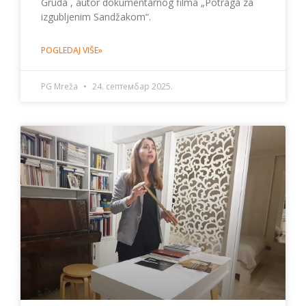
Gruda , autor dokumentarnog filma „Potraga za
izgubljenim Sandžakom“.
POGLEDAJ VIŠE»
PG Mreža
24. септембар 2025.