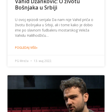
Vahid Džanković: O životu
Bošnjaka u Srbiji
U ovoj epizodi serijala Da nam nije Vahid priča o
životu Bošnjaka u Srbiji, ali i tome kako je dobio
ime po slavnom fudbaleru mostarskog Veleža
Vahidu Halilhodžiću…
POGLEDAJ VIŠE»
PG Mreža
13. мај 2022.