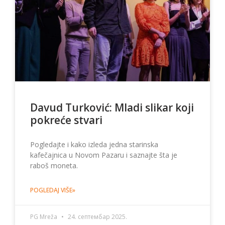
Davud Turković: Mladi slikar koji
pokreće stvari
Pogledajte i kako izleda jedna starinska
kafečajnica u Novom Pazaru i saznajte šta je
raboš moneta.
POGLEDAJ VIŠE»
PG Mreža
24. септембар 2025.