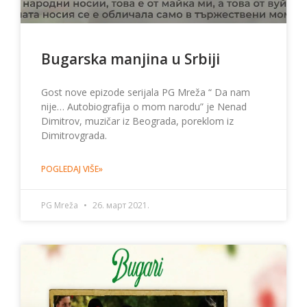
Bugarska manjina u Srbiji
Gost nove epizode serijala PG Mreža “ Da nam
nije… Autobiografija o mom narodu” je Nenad
Dimitrov, muzičar iz Beograda, poreklom iz
Dimitrovgrada.
POGLEDAJ VIŠE»
PG Mreža
26. март 2021.