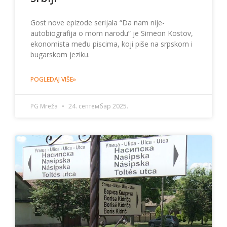
Gost nove epizode serijala “Da nam nije-
autobiografija o mom narodu” je Simeon Kostov,
ekonomista među piscima, koji piše na srpskom i
bugarskom jeziku.
POGLEDAJ VIŠE»
PG Mreža
24. септембар 2025.