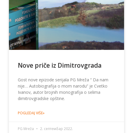
Nove priče iz Dimitrovgrada
Gost nove epizode serijala PG Mreža “ Da nam
nije… Autobiografija o mom narodu” je Cvetko
Ivanov, autor brojnih monografija o selima
dimitrovgradske opštine.
POGLEDAJ VIŠE»
PG Mreža
2. септембар 2022.