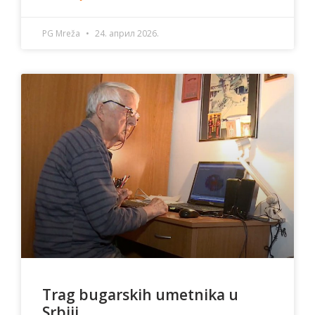
PG Mreža
24. април 2026.
Trag bugarskih umetnika u
Srbiji