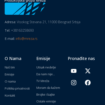
Adresa:
Visokog Stevana 21, 11000 Beograd Srbija
Tel:
+38163258693
E-mail:
info@mreza.rs
O Nama
Emisije
Pronađite nas
Naš tim
Utisak nedelje
Da nam nije...
Emisije
TV Mreža
O nama
Moram da kažem
Politika privatnosti
Brojke i bajke
Kontakt
Ostale emisije