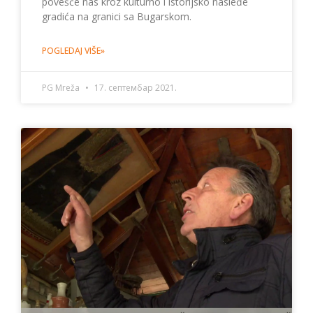
povešće nas kroz kulturno i istorijsko nasleđe
gradića na granici sa Bugarskom.
POGLEDAJ VIŠE»
PG Mreža
17. септембар 2021.