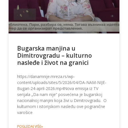
Bugarska manjina u
Dimitrovgradu – kulturno
nasleđe i život na granici
https://danamnije.mreza.rs/wp-
content/uploads/sites/5/2026/04/DA-NAM-NIJE-
Bugari-24-april-2026.mp4Nova emisija iz TV
serijala „Da nam nije“ posvećena je bugarskoj
nacionalnoj manjini koja živi u Dimitrovgradu. O
kulturnom i istorijskom nasleđu ove pogranične
varošice
POGLEDAJ VIŠE»