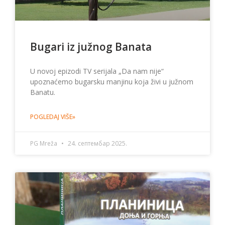
Bugari iz južnog Banata
U novoj epizodi TV serijala „Da nam nije“
upoznaćemo bugarsku manjinu koja živi u južnom
Banatu.
POGLEDAJ VIŠE»
PG Mreža
24. септембар 2025.