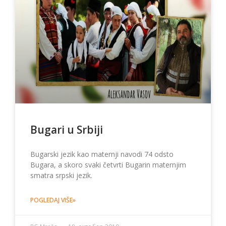
Bugari u Srbiji
Bugarski jezik kao maternji navodi 74 odsto
Bugara, a skoro svaki četvrti Bugarin maternjim
smatra srpski jezik.
POGLEDAJ VIŠE»