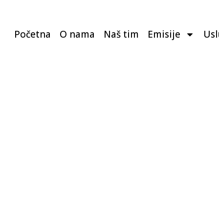
Početna
O nama
Naš tim
Emisije
Us