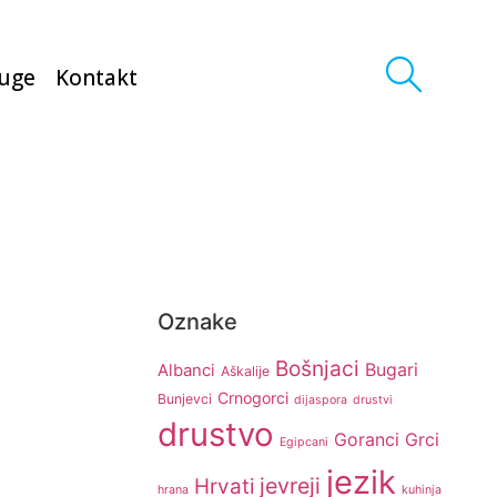
luge
Kontakt
Oznake
Bošnjaci
Bugari
Albanci
Aškalije
Crnogorci
Bunjevci
dijaspora
drustvi
drustvo
Goranci
Grci
Egipcani
jezik
jevreji
Hrvati
hrana
kuhinja