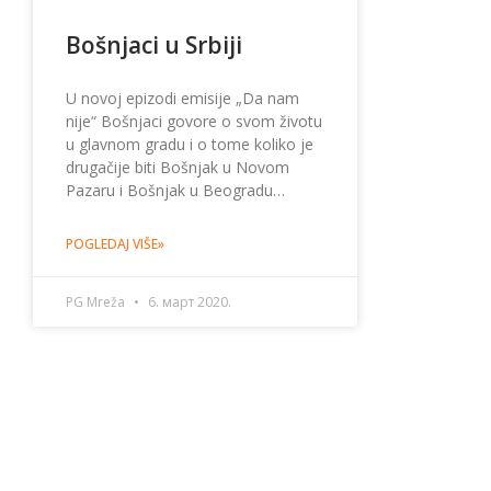
Bošnjaci u Srbiji
U novoj epizodi emisije „Da nam
nije“ Bošnjaci govore o svom životu
u glavnom gradu i o tome koliko je
drugačije biti Bošnjak u Novom
Pazaru i Bošnjak u Beogradu…
POGLEDAJ VIŠE»
PG Mreža
6. март 2020.