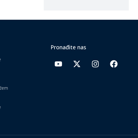
Pronađite nas
e
ažem
e