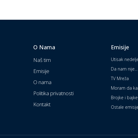
O Nama
Emisije
Naš tim
Utisak nedelj
Da nam nije...
Emisije
TV Mreža
O nama
Moram da k
Politika privatnosti
Brojke i bajke
Kontakt
Ostale emisij