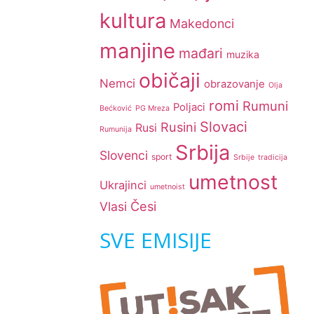
kultura
Makedonci
manjine
mađari
muzika
običaji
Nemci
obrazovanje
Olja
romi
Rumuni
Poljaci
Bećković
PG Mreza
Slovaci
Rusini
Rusi
Rumunija
Srbija
Slovenci
sport
Srbije
tradicija
umetnost
Ukrajinci
umetnoist
Česi
Vlasi
SVE EMISIJE