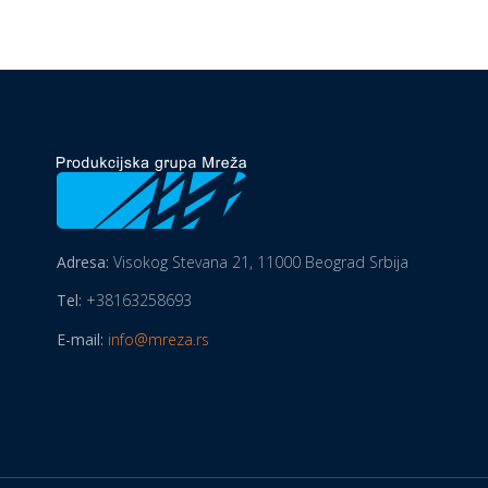
Adresa:
Visokog Stevana 21, 11000 Beograd Srbija
Tel:
+38163258693
E-mail:
info@mreza.rs