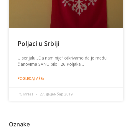
Poljaci u Srbiji
U serijalu „Da nam nije“ otkrivamo da je među
članovima SANU bilo i 26 Poljaka…
POGLEDAJ VIŠE»
PG Mreža
27. децембар 2019.
Oznake