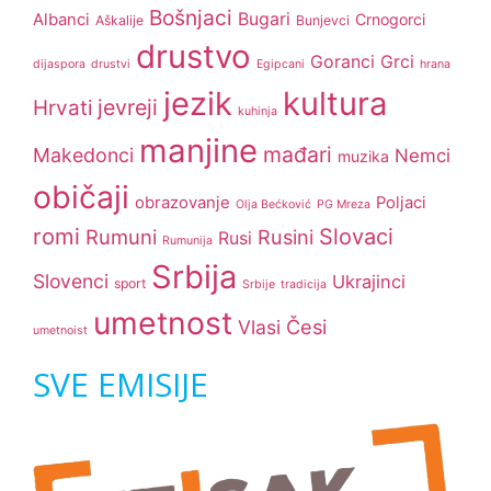
Bošnjaci
Bugari
Albanci
Crnogorci
Aškalije
Bunjevci
drustvo
Goranci
Grci
dijaspora
drustvi
Egipcani
hrana
jezik
kultura
jevreji
Hrvati
kuhinja
manjine
mađari
Makedonci
Nemci
muzika
običaji
obrazovanje
Poljaci
Olja Bećković
PG Mreza
romi
Slovaci
Rumuni
Rusini
Rusi
Rumunija
Srbija
Slovenci
Ukrajinci
sport
Srbije
tradicija
umetnost
Česi
Vlasi
umetnoist
SVE EMISIJE