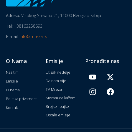
Adresa:
Visokog Stevana 21, 11000 Beograd Srbija
Tel:
+38163258693
E-mail:
info@mreza.rs
O Nama
Emisije
Pronađite nas
Naš tim
Utisak nedelje
Da nam nije...
Emisije
TV Mreža
O nama
Moram da kažem
Politika privatnosti
Brojke i bajke
Kontakt
Ostale emisije