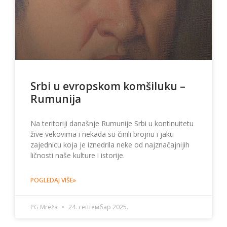
Srbi u evropskom komšiluku –
Rumunija
Na teritoriji današnje Rumunije Srbi u kontinuitetu
žive vekovima i nekada su činili brojnu i jaku
zajednicu koja je iznedrila neke od najznačajnijih
ličnosti naše kulture i istorije.
POGLEDAJ VIŠE»
PG Mreža
24. септембар 2025.