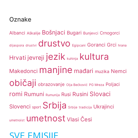
Oznake
Bošnjaci
Bugari
Albanci
Crnogorci
Aškalije
Bunjevci
drustvo
Goranci
Grci
dijaspora
drustvi
Egipcani
hrana
jezik
kultura
jevreji
Hrvati
kuhinja
manjine
mađari
Makedonci
Nemci
muzika
običaji
obrazovanje
Poljaci
Olja Bećković
PG Mreza
romi
Slovaci
Rumuni
Rusini
Rusi
Rumunija
Srbija
Slovenci
Ukrajinci
sport
Srbije
tradicija
umetnost
Česi
Vlasi
umetnoist
SVE EMISIJE