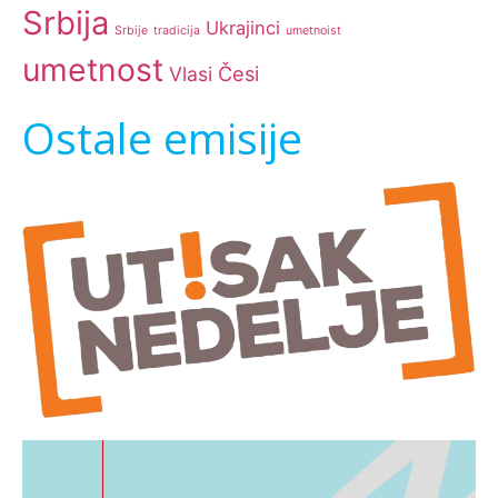
Srbija
Ukrajinci
Srbije
tradicija
umetnoist
umetnost
Česi
Vlasi
Ostale emisije