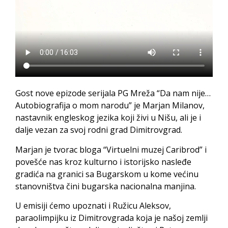
Gost nove epizode serijala PG Mreža “Da nam nije…
Autobiografija o mom narodu” je Marjan Milanov,
nastavnik engleskog jezika koji živi u Nišu, ali je i
dalje vezan za svoj rodni grad Dimitrovgrad.
Marjan je tvorac bloga “Virtuelni muzej Caribrod” i
povešće nas kroz kulturno i istorijsko nasleđe
gradića na granici sa Bugarskom u kome većinu
stanovništva čini bugarska nacionalna manjina.
U emisiji ćemo upoznati i Ružicu Aleksov,
paraolimpijku iz Dimitrovgrada koja je našoj zemlji