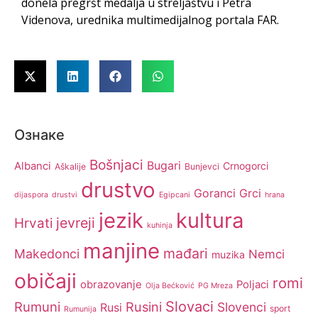
donela pregršt medalja u streljaštvu i Petra
Videnova, urednika multimedijalnog portala FAR.
Ознаке
Bošnjaci
Bugari
Albanci
Crnogorci
Aškalije
Bunjevci
drustvo
Goranci
Grci
dijaspora
drustvi
Egipcani
hrana
jezik
kultura
jevreji
Hrvati
kuhinja
manjine
mađari
Makedonci
Nemci
muzika
običaji
romi
obrazovanje
Poljaci
Olja Bećković
PG Mreza
Slovaci
Rumuni
Rusini
Slovenci
Rusi
sport
Rumunija