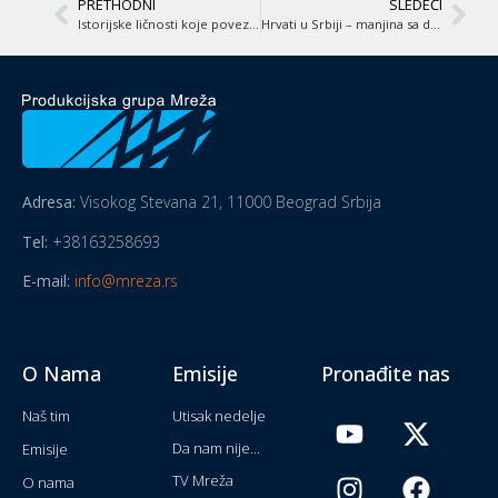
PRETHODNI
SLEDEĆI
Istorijske ličnosti koje povezuju Rumune i Srbe
Hrvati u Srbiji – manjina sa dugom istorijom i mladim institucijama
Adresa:
Visokog Stevana 21, 11000 Beograd Srbija
Tel:
+38163258693
E-mail:
info@mreza.rs
O Nama
Emisije
Pronađite nas
Naš tim
Utisak nedelje
Da nam nije...
Emisije
TV Mreža
O nama