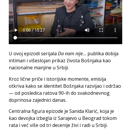
U ovoj epizodi serijala
Da nam nije…
publika dobija
intiman i višeslojan prikaz života Bošnjaka kao
nacionalne manjine u Srbiji.
Kroz lične priče i istorijske momente, emisija
otkriva kako se identitet Bošnjaka razvijao i održao
— od posledica ratova 90-ih do svakodnevnog
doprinosa zajednici danas.
Centralna figura epizode je Sanida Klarić, koja je
kao devojka izbegla iz Sarajevo u Beograd tokom
rata i već više od tri decenije živi i radi u Srbiji.