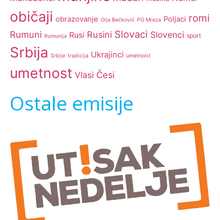
običaji
romi
obrazovanje
Poljaci
Olja Bećković
PG Mreza
Slovaci
Rumuni
Rusini
Slovenci
Rusi
sport
Rumunija
Srbija
Ukrajinci
Srbije
tradicija
umetnoist
umetnost
Česi
Vlasi
Ostale emisije