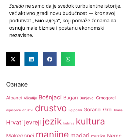
Sanida
ne samo da je svedok turbulentne istorije,
već aktivno gradi novu budućnost — kroz svoj
poduhvat „Bио идеја“, koji pomaže ženama da
osnuju male biznise i postanu ekonomski
nezavisne.
Ознаке
Bošnjaci
Bugari
Albanci
Crnogorci
Aškalije
Bunjevci
drustvo
Goranci
Grci
dijaspora
drustvi
Egipcani
hrana
jezik
kultura
jevreji
Hrvati
kuhinja
manjine
mađari
Makedonci
Nemci
muzika