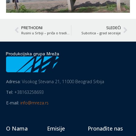
PRETHODNI
SLEDEĆI
Rusini u Srbiji – priča o tradiciji i identitetu
Subotica – grad secesije
Adresa:
Visokog Stevana 21, 11000 Beograd Srbija
Tel:
+38163258693
E-mail:
info@mreza.rs
O Nama
Emisije
Pronađite nas