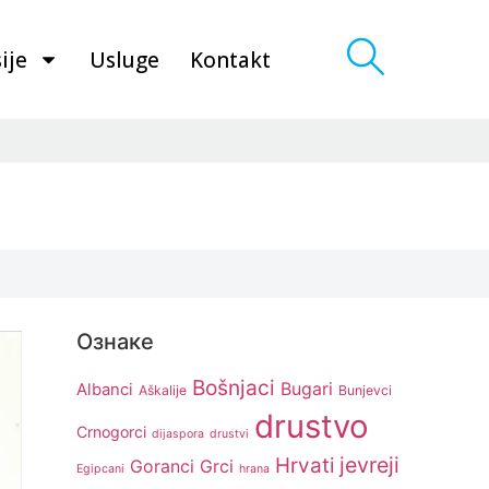
ije
Usluge
Kontakt
Ознаке
Bošnjaci
Bugari
Albanci
Aškalije
Bunjevci
drustvo
Crnogorci
dijaspora
drustvi
jevreji
Hrvati
Goranci
Grci
Egipcani
hrana