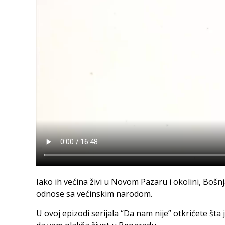
Iako ih većina živi u Novom Pazaru i okolini, Bošnj
odnose sa većinskim narodom.
U ovoj epizodi serijala “Da nam nije” otkrićete šta 