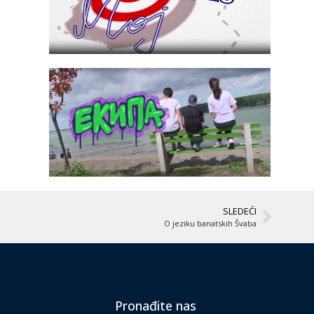
SLEDEĆI
O jeziku banatskih Švaba
Pronađite nas