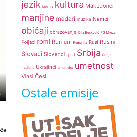
jezik
kultura
Makedonci
kuhinja
manjine
mađari
Nemci
muzika
običaji
obrazovanje
Olja Bećković
PG Mreza
romi
Rumuni
Rusini
Rusi
Poljaci
Rumunija
Srbija
Slovaci
Slovenci
sport
Srbije
umetnost
Ukrajinci
tradicija
umetnoist
Česi
Vlasi
Ostale emisije
ože