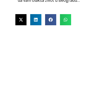
da vam olakša život u Beogradu…