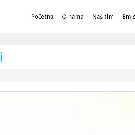
Početna
O nama
Naš tim
Emis
i