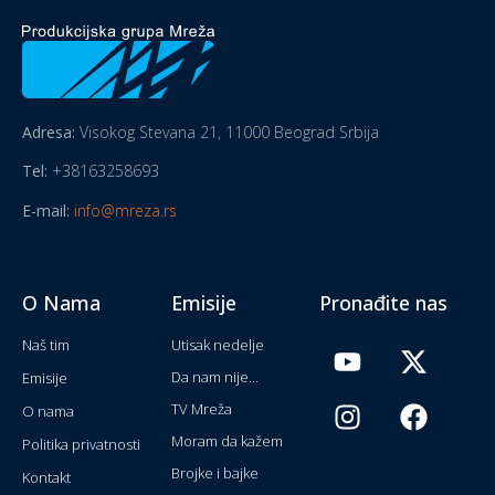
Adresa:
Visokog Stevana 21, 11000 Beograd Srbija
Tel:
+38163258693
E-mail:
info@mreza.rs
O Nama
Emisije
Pronađite nas
Naš tim
Utisak nedelje
Da nam nije...
Emisije
TV Mreža
O nama
Moram da kažem
Politika privatnosti
Brojke i bajke
Kontakt