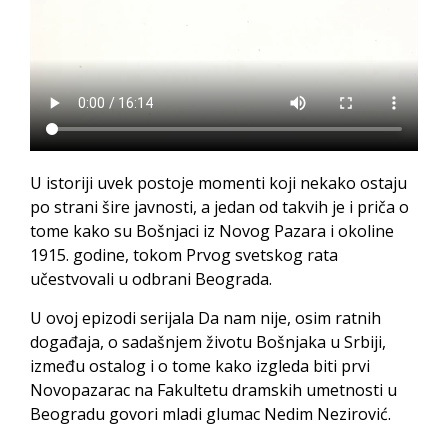
U istoriji uvek postoje momenti koji nekako ostaju
po strani šire javnosti, a jedan od takvih je i priča o
tome kako su Bošnjaci iz Novog Pazara i okoline
1915. godine, tokom Prvog svetskog rata
učestvovali u odbrani Beograda.
U ovoj epizodi serijala Da nam nije, osim ratnih
događaja, o sadašnjem životu Bošnjaka u Srbiji,
između ostalog i o tome kako izgleda biti prvi
Novopazarac na Fakultetu dramskih umetnosti u
Beogradu govori mladi glumac Nedim Nezirović.