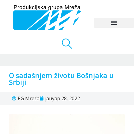
O sadašnjem životu Bošnjaka u
Srbiji
PG Mreža
јануар 28, 2022