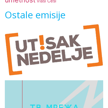
umetnost
Česi
Vlasi
Ostale emisije