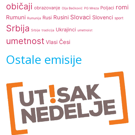
običaji
romi
obrazovanje
Poljaci
Olja Bećković
PG Mreza
Slovaci
Rumuni
Rusini
Slovenci
Rusi
sport
Rumunija
Srbija
Ukrajinci
Srbije
tradicija
umetnoist
umetnost
Česi
Vlasi
Ostale emisije