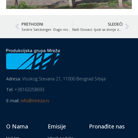
PRETHODNI
SLEDEĆI
Sestre Salcberger: Dugo nismo bile svesne da su naši roditelji preživeli holokaust
Naši Slovaci: ljudi sa donje zemlje
Adresa:
Visokog Stevana 21, 11000 Beograd Srbija
Tel:
+38163258693
E-mail:
info@mreza.rs
O Nama
Emisije
Pronađite nas