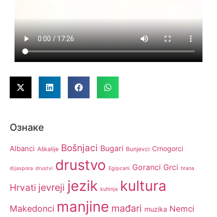
Ознаке
Bošnjaci
Bugari
Albanci
Crnogorci
Aškalije
Bunjevci
drustvo
Goranci
Grci
dijaspora
drustvi
Egipcani
hrana
jezik
kultura
jevreji
Hrvati
kuhinja
manjine
mađari
Makedonci
Nemci
muzika