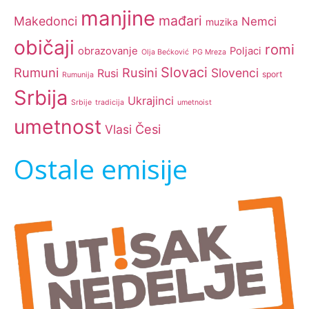
manjine
mađari
Makedonci
Nemci
muzika
običaji
romi
obrazovanje
Poljaci
Olja Bećković
PG Mreza
Slovaci
Rumuni
Rusini
Slovenci
Rusi
sport
Rumunija
Srbija
Ukrajinci
Srbije
tradicija
umetnoist
umetnost
Česi
Vlasi
Ostale emisije