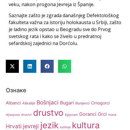
veku, nakon progona Jevreja iz Španije.
Saznajte zašto je zgrada današnjeg Defektološkog
fakulteta važna za istoriju holokausta u Srbiji, zašto
je ladino jezik opstao u Beogradu sve do Prvog
svetskog rata i kako se živelo u predratnoj
sefardskoj zajednici na Dorćolu.
Ознаке
Bošnjaci
Bugari
Albanci
Crnogorci
Aškalije
Bunjevci
drustvo
Goranci
Grci
dijaspora
drustvi
Egipcani
hrana
jezik
kultura
jevreji
Hrvati
kuhinja