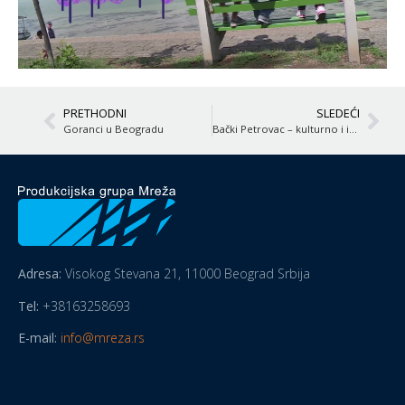
PRETHODNI
SLEDEĆI
Goranci u Beogradu
Bački Petrovac – kulturno i istorijsko središte Slovaka u Srbiji
Adresa:
Visokog Stevana 21, 11000 Beograd Srbija
Tel:
+38163258693
E-mail:
info@mreza.rs