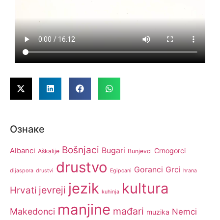
Ознаке
Bošnjaci
Bugari
Albanci
Crnogorci
Aškalije
Bunjevci
drustvo
Goranci
Grci
dijaspora
drustvi
Egipcani
hrana
jezik
kultura
jevreji
Hrvati
kuhinja
manjine
mađari
Makedonci
Nemci
muzika