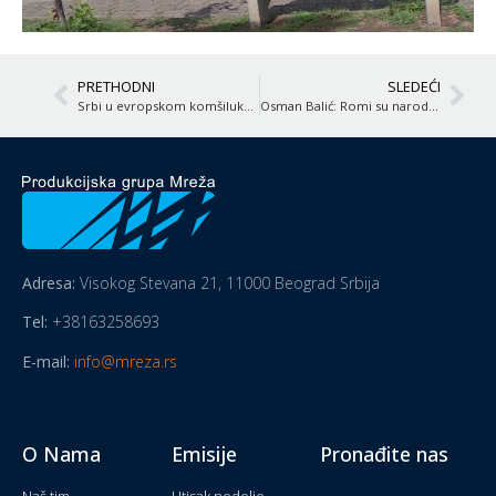
PRETHODNI
SLEDEĆI
Srbi u evropskom komšiluku – Rumunija
Osman Balić: Romi su narod u usponu
Adresa:
Visokog Stevana 21, 11000 Beograd Srbija
Tel:
+38163258693
E-mail:
info@mreza.rs
O Nama
Emisije
Pronađite nas