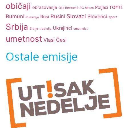
običaji
romi
obrazovanje
Poljaci
Olja Bećković
PG Mreza
Slovaci
Rumuni
Rusini
Slovenci
Rusi
sport
Rumunija
Srbija
Ukrajinci
Srbije
tradicija
umetnoist
umetnost
Česi
Vlasi
Ostale emisije