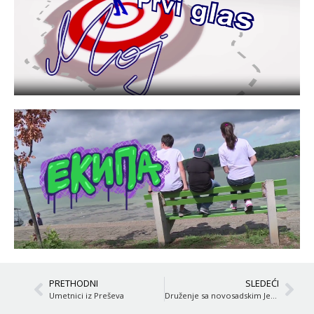
PRETHODNI
SLEDEĆI
Umetnici iz Preševa
Druženje sa novosadskim Jevrejima