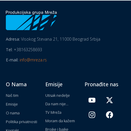
Adresa:
Visokog Stevana 21, 11000 Beograd Srbija
Tel:
+38163258693
E-mail:
info@mreza.rs
O Nama
Emisije
Pronađite nas
Naš tim
Utisak nedelje
Da nam nije...
Emisije
TV Mreža
O nama
Moram da kažem
Politika privatnosti
Brojke i bajke
Kontakt