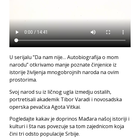
U serijalu ”Da nam nije… Autobiografija o mom
narodu” otkrivamo manje poznate činjenice iz
istorije življenja mnogobrojnih naroda na ovim
prostorima.
Svoj narod su iz ličnog ugla izmedju ostalih,
portretisali akademik Tibor Varadi i novosadska
operska pevačica Agota Vitkai.
Pogledajte kakav je doprinos Mađara našoj istoriji i
kulturi i šta nas povezuje sa tom zajednicom koja
čini tri odsto populacije Srbije.