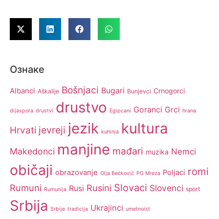
Ознаке
Bošnjaci
Bugari
Albanci
Crnogorci
Aškalije
Bunjevci
drustvo
Goranci
Grci
dijaspora
drustvi
Egipcani
hrana
jezik
kultura
jevreji
Hrvati
kuhinja
manjine
mađari
Makedonci
Nemci
muzika
običaji
romi
obrazovanje
Poljaci
Olja Bećković
PG Mreza
Slovaci
Rumuni
Rusini
Slovenci
Rusi
sport
Rumunija
Srbija
Ukrajinci
Srbije
tradicija
umetnoist