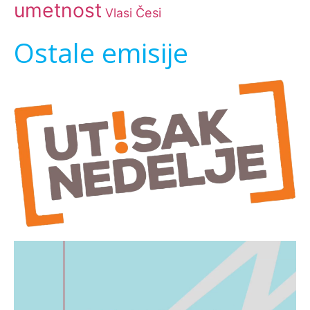
umetnost
Česi
Vlasi
Ostale emisije