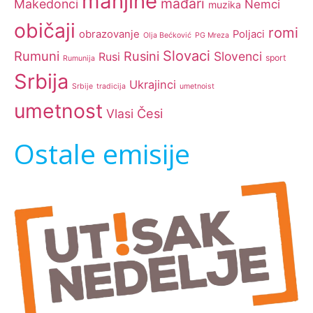
manjine
mađari
Makedonci
Nemci
muzika
običaji
romi
obrazovanje
Poljaci
Olja Bećković
PG Mreza
Slovaci
Rumuni
Rusini
Slovenci
Rusi
sport
Rumunija
Srbija
Ukrajinci
Srbije
tradicija
umetnoist
umetnost
Česi
Vlasi
Ostale emisije