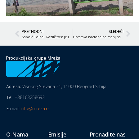
PRETHODNI
SLEDEĆI
Sabolč Tolnai: Različitost je lepota
Hrvatska nacionalna manjina iz Subotice
Adresa:
Visokog Stevana 21, 11000 Beograd Srbija
Tel:
+38163258693
E-mail:
info@mreza.rs
O Nama
Emisije
Pronađite nas