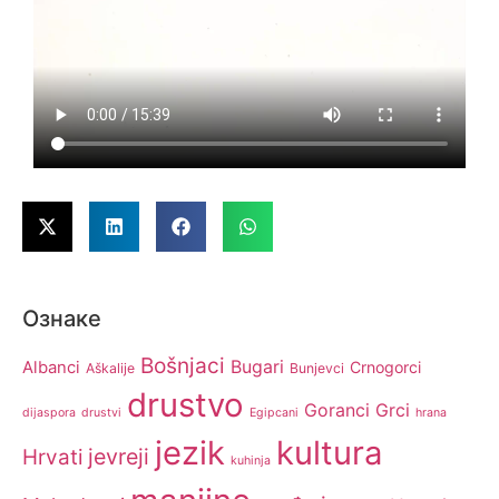
Ознаке
Bošnjaci
Bugari
Albanci
Crnogorci
Aškalije
Bunjevci
drustvo
Goranci
Grci
dijaspora
drustvi
Egipcani
hrana
jezik
kultura
jevreji
Hrvati
kuhinja