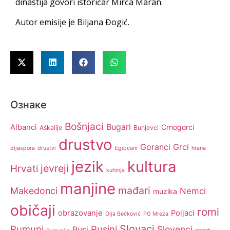
dinastija govori istoričar Mirča Maran.
Autor emisije je Biljana Đogić.
Ознаке
Bošnjaci
Bugari
Albanci
Crnogorci
Aškalije
Bunjevci
drustvo
Goranci
Grci
dijaspora
drustvi
Egipcani
hrana
jezik
kultura
jevreji
Hrvati
kuhinja
manjine
mađari
Makedonci
Nemci
muzika
običaji
romi
obrazovanje
Poljaci
Olja Bećković
PG Mreza
Slovaci
Rumuni
Rusini
Slovenci
Rusi