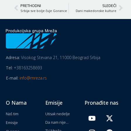
PRETHODNI
SLEDEĆI
Srbija sve bolje čuje Gorance
Dani makedonske kulture
Adresa:
Visokog Stevana 21, 11000 Beograd Srbija
Tel:
+38163258693
E-mail:
info@mreza.rs
O Nama
Emisije
Pronađite nas
Naš tim
Utisak nedelje
Da nam nije...
Emisije
TV Mreža