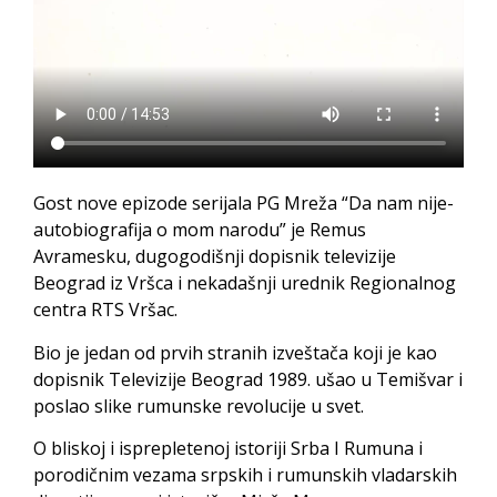
Gost nove epizode serijala PG Mreža “Da nam nije-
autobiografija o mom narodu” je Remus
Avramesku, dugogodišnji dopisnik televizije
Beograd iz Vršca i nekadašnji urednik Regionalnog
centra RTS Vršac.
Bio je jedan od prvih stranih izveštača koji je kao
dopisnik Televizije Beograd 1989. ušao u Temišvar i
poslao slike rumunske revolucije u svet.
O bliskoj i isprepletenoj istoriji Srba I Rumuna i
porodičnim vezama srpskih i rumunskih vladarskih