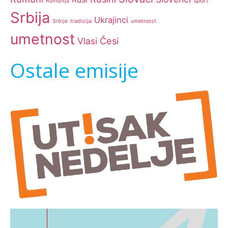
sport
Rumunija
Srbija
Ukrajinci
Srbije
tradicija
umetnoist
umetnost
Česi
Vlasi
Ostale emisije