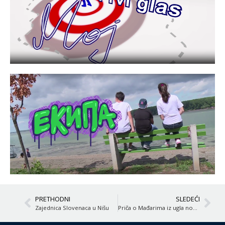
PRETHODNI
SLEDEĆI
Zajednica Slovenaca u Nišu
Priča o Mađarima iz ugla novinarke Žofije Serde