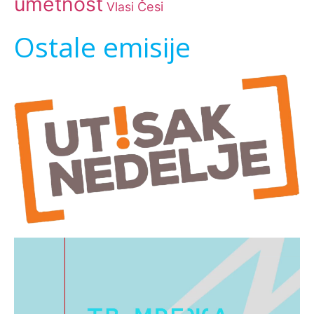
umetnost
Česi
Vlasi
Ostale emisije