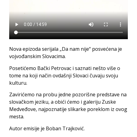
Nova epizoda serijala „Da nam nije“ posvećena je
vojvođanskim Slovacima.
Posetićemo Bački Petrovac i saznati nešto više o
tome na koji način ovdašnji Slovaci čuvaju svoju
kulturu.
Zavirićemo na probu jedne pozorišne predstave na
slovačkom jeziku, a obići ćemo i galeriju Zuske
Medveđove, najpoznatije slikarke poreklom iz ovog
mesta.
Autor emisije je Boban Trajković.