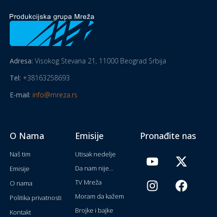
Adresa:
Visokog Stevana 21, 11000 Beograd Srbija
Tel:
+38163258693
E-mail:
info@mreza.rs
O Nama
Emisije
Pronađite nas
Naš tim
Utisak nedelje
Da nam nije...
Emisije
TV Mreža
O nama
Moram da kažem
Politika privatnosti
Brojke i bajke
Kontakt