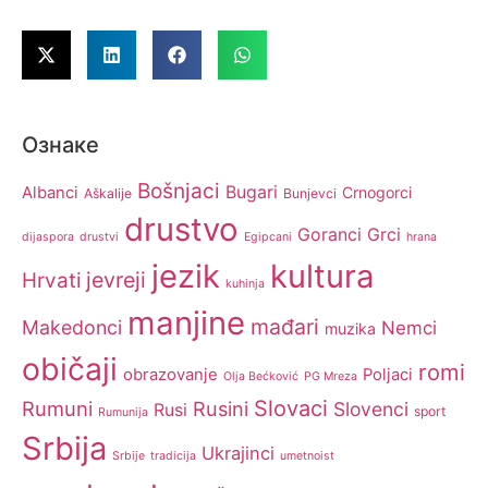
Ознаке
Bošnjaci
Bugari
Albanci
Crnogorci
Aškalije
Bunjevci
drustvo
Goranci
Grci
dijaspora
drustvi
Egipcani
hrana
jezik
kultura
jevreji
Hrvati
kuhinja
manjine
mađari
Makedonci
Nemci
muzika
običaji
romi
obrazovanje
Poljaci
Olja Bećković
PG Mreza
Slovaci
Rumuni
Rusini
Slovenci
Rusi
sport
Rumunija
Srbija
Ukrajinci
Srbije
tradicija
umetnoist