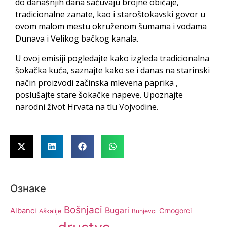
do današnjih dana sačuvaju brojne običaje,
tradicionalne zanate, kao i staroštokavski govor u
ovom malom mestu okruženom šumama i vodama
Dunava i Velikog bačkog kanala.
U ovoj emisiji pogledajte kako izgleda tradicionalna
šokačka kuća, saznajte kako se i danas na starinski
način proizvodi začinska mlevena paprika ,
poslušajte stare šokačke napeve. Upoznajte
narodni život Hrvata na tlu Vojvodine.
Ознаке
Bošnjaci
Bugari
Albanci
Crnogorci
Aškalije
Bunjevci