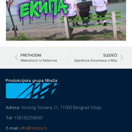
PRETHODNI
SLEDEĆI
Makedonci iz Kačareva
Zajednica Slovenaca u Nišu
Adresa:
Visokog Stevana 21, 11000 Beograd Srbija
Tel:
+38163258693
E-mail:
info@mreza.rs