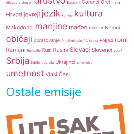
drustvo
Goranci
Grci
dijaspora
drustvi
Egipcani
hrana
jezik
kultura
jevreji
Hrvati
kuhinja
manjine
mađari
Makedonci
Nemci
muzika
običaji
romi
obrazovanje
Poljaci
Olja Bećković
PG Mreza
Slovaci
Rumuni
Rusini
Slovenci
Rusi
sport
Rumunija
Srbija
Ukrajinci
Srbije
tradicija
umetnoist
umetnost
Česi
Vlasi
Ostale emisije