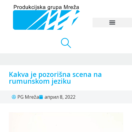
Kakva je pozorišna scena na
rumunskom jeziku
PG Mreža
април 8, 2022