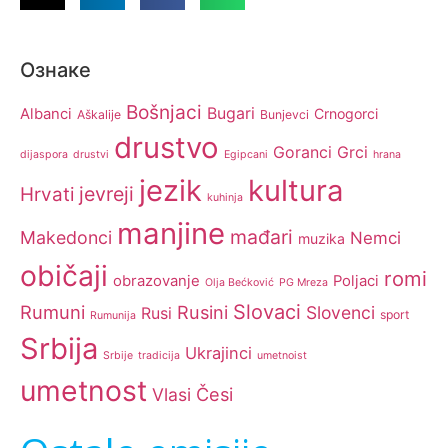
Ознаке
Bošnjaci
Bugari
Albanci
Crnogorci
Aškalije
Bunjevci
drustvo
Goranci
Grci
dijaspora
drustvi
Egipcani
hrana
jezik
kultura
jevreji
Hrvati
kuhinja
manjine
mađari
Makedonci
Nemci
muzika
običaji
romi
obrazovanje
Poljaci
Olja Bećković
PG Mreza
Slovaci
Rumuni
Rusini
Slovenci
Rusi
sport
Rumunija
Srbija
Ukrajinci
Srbije
tradicija
umetnoist
umetnost
Česi
Vlasi