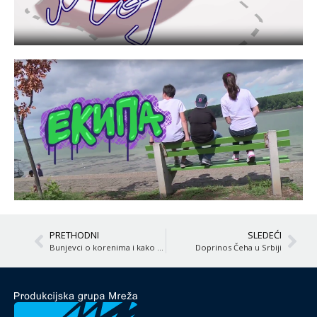
PRETHODNI
SLEDEĆI
Bunjevci o korenima i kako je Srbija njihova matična država
Doprinos Čeha u Srbiji