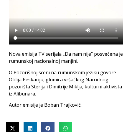
Nova emisija TV serijala „Da nam nije“ posvećena je
rumunskoj nacionalnoj manjini.
O Pozorišnoj sceni na rumunskom jeziku govore
Otilija Peskariju, glumica vršačkog Narodnog
pozorišta Sterija i Dimitrije Miklja, kulturni aktivista
iz Alibunara.
Autor emisije je Boban Trajković.