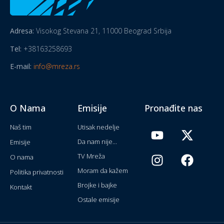
Adresa:
Visokog Stevana 21, 11000 Beograd Srbija
Tel:
+38163258693
E-mail:
info@mreza.rs
O Nama
Emisije
Pronađite nas
Naš tim
Utisak nedelje
Da nam nije...
Emisije
TV Mreža
O nama
Moram da kažem
Politika privatnosti
Brojke i bajke
Kontakt
Ostale emisije