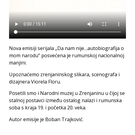
Nova emisiji serijala „Da nam nije…autobiografija o
mom narodu“ posvećena je rumunskoj nacionalnoj
manjini.
Upoznaćemo zrenjaninskog slikara, scenografa i
dizajnera Viorela Floru.
Posetili smo i Narodni muzej u Zrenjaninu u čijoj se
stalnoj postavci između ostalog nalazi i rumunska
soba s kraja 19. i početka 20. veka.
Autor emisije je Boban Trajković.