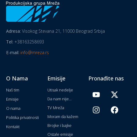
Adresa:
Visokog Stevana 21, 11000 Beograd Srbija
Tel:
+38163258693
E-mail:
info@mreza.rs
O Nama
Emisije
Pronađite nas
Naš tim
Utisak nedelje
Da nam nije...
Emisije
TV Mreža
O nama
Moram da kažem
Politika privatnosti
Brojke i bajke
Kontakt
Ostale emisije