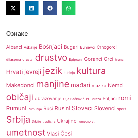
Ознаке
Bošnjaci
Bugari
Albanci
Crnogorci
Aškalije
Bunjevci
drustvo
Goranci
Grci
dijaspora
drustvi
Egipcani
hrana
jezik
kultura
jevreji
Hrvati
kuhinja
manjine
mađari
Makedonci
Nemci
muzika
običaji
romi
obrazovanje
Poljaci
Olja Bećković
PG Mreza
Slovaci
Rumuni
Rusini
Slovenci
Rusi
sport
Rumunija
Srbija
Ukrajinci
Srbije
tradicija
umetnoist
umetnost
Česi
Vlasi