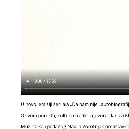
U novoj emisiji serijala „Da nam nije…autobiograf
O svom poreklu, kulturi i tradiciji govore članovi 
Muzičarka i pedagog Nadija Vorotnjak predstaviće