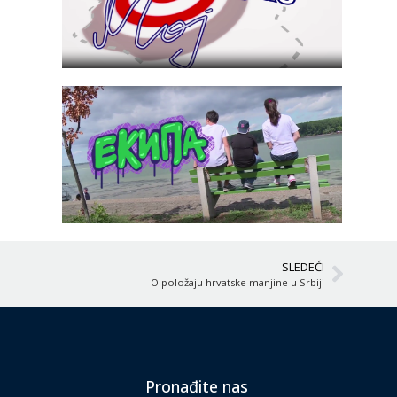
SLEDEĆI
O položaju hrvatske manjine u Srbiji
Pronađite nas