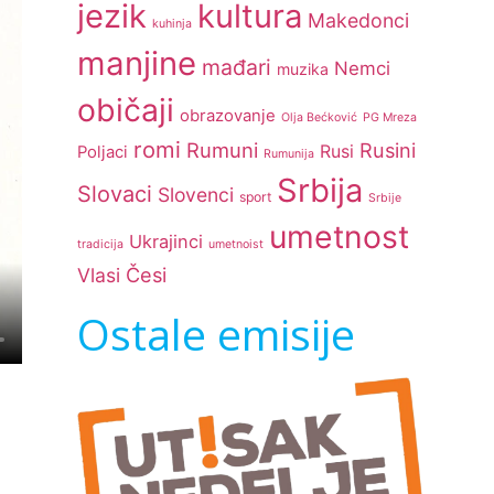
jezik
kultura
Makedonci
kuhinja
manjine
mađari
Nemci
muzika
običaji
obrazovanje
Olja Bećković
PG Mreza
romi
Rumuni
Rusini
Rusi
Poljaci
Rumunija
Srbija
Slovaci
Slovenci
sport
Srbije
umetnost
Ukrajinci
tradicija
umetnoist
Česi
Vlasi
Ostale emisije