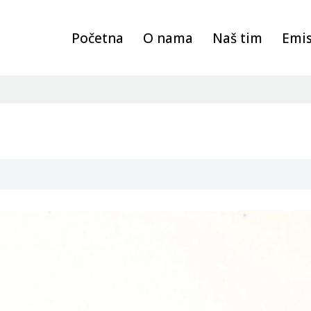
Početna
O nama
Naš tim
Emis