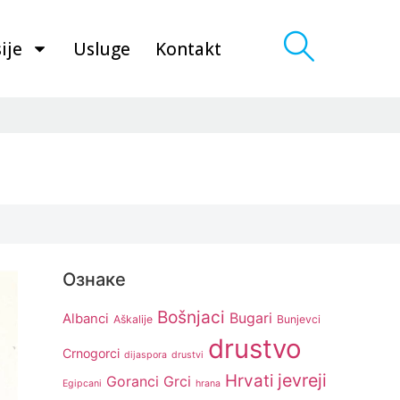
ije
Usluge
Kontakt
Ознаке
Bošnjaci
Bugari
Albanci
Aškalije
Bunjevci
drustvo
Crnogorci
dijaspora
drustvi
jevreji
Hrvati
Goranci
Grci
Egipcani
hrana