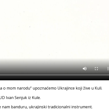
ija o mom narodu“ upoznaćemo Ukrajince koji žive u Kuli.
KUD Ivan Senjuk iz Kule.
 nam banduru, ukrajinski tradicionalni instrument.