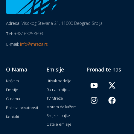
Adresa:
Visokog Stevana 21, 11000 Beograd Srbija
Tel:
+38163258693
E-mail:
info@mreza.rs
O Nama
Emisije
Pronađite nas
Naš tim
Utisak nedelje
Da nam nije...
Emisije
TV Mreža
O nama
Moram da kažem
Politika privatnosti
Brojke i bajke
Kontakt
Ostale emisije