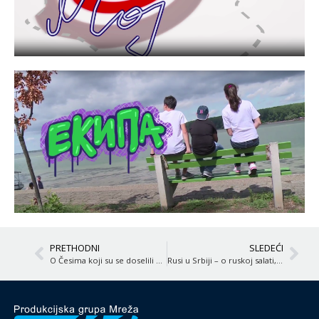
PRETHODNI
SLEDEĆI
O Česima koji su se doselili u Beograd
Rusi u Srbiji – o ruskoj salati, ruskim arhitektama, kompozitorima…