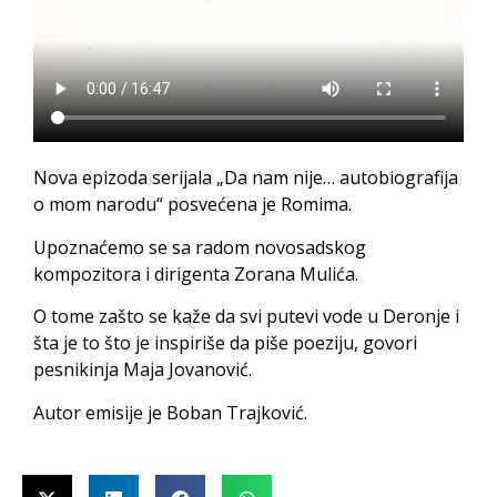
Nova epizoda serijala „Da nam nije… autobiografija
o mom narodu“ posvećena je Romima.
Upoznaćemo se sa radom novosadskog
kompozitora i dirigenta Zorana Mulića.
O tome zašto se kaže da svi putevi vode u Deronje i
šta je to što je inspiriše da piše poeziju, govori
pesnikinja Maja Jovanović.
Autor emisije je Boban Trajković.