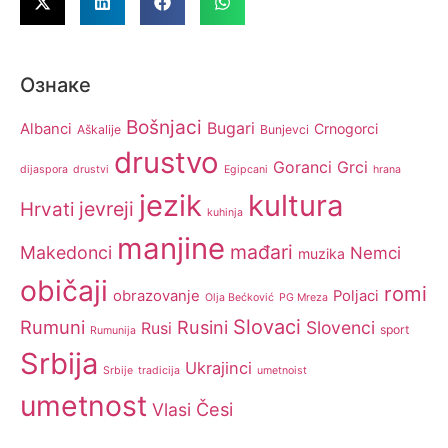
Ознаке
Bošnjaci
Bugari
Albanci
Crnogorci
Aškalije
Bunjevci
drustvo
Goranci
Grci
dijaspora
drustvi
Egipcani
hrana
jezik
kultura
jevreji
Hrvati
kuhinja
manjine
mađari
Makedonci
Nemci
muzika
običaji
romi
obrazovanje
Poljaci
Olja Bećković
PG Mreza
Slovaci
Rumuni
Rusini
Slovenci
Rusi
sport
Rumunija
Srbija
Ukrajinci
Srbije
tradicija
umetnoist
umetnost
Česi
Vlasi