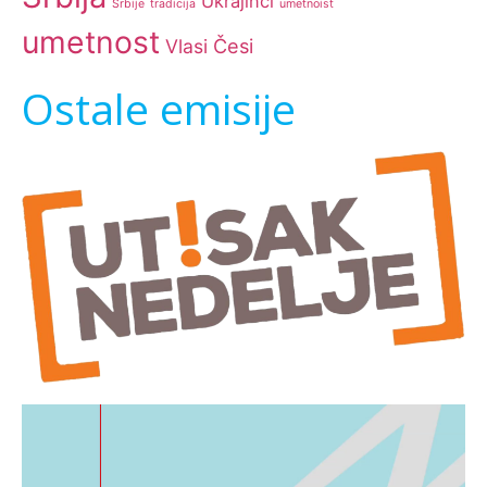
Ukrajinci
Srbije
tradicija
umetnoist
umetnost
Česi
Vlasi
Ostale emisije