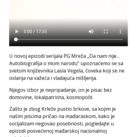
U novoj epizodi serijala PG Mreža „Da nam nije…
Autobiografija o mom narodu“ upoznaćemo se sa
svetom književnika Lasla Vegela, čoveka koji se ne
oslanja na važeća i vladajuća mišljenja.
Njegov izbor je nepripadanje, on je pisac bez
domovine, lokalpatriota, kosmopolit.
Zašto je zbog Krleže pustio brkove, sa kojim je
našim piscima pričao na mađaraskom, kako je
socijalizam negovao posebnosti, pogledajte u
epizodi posvećenoj mađarskoj nacionalnoj