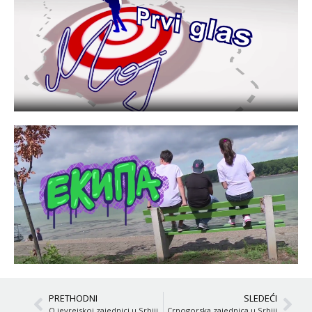
PRETHODNI
SLEDEĆI
O jevrejskoj zajednici u Srbiji
Crnogorska zajednica u Srbiji