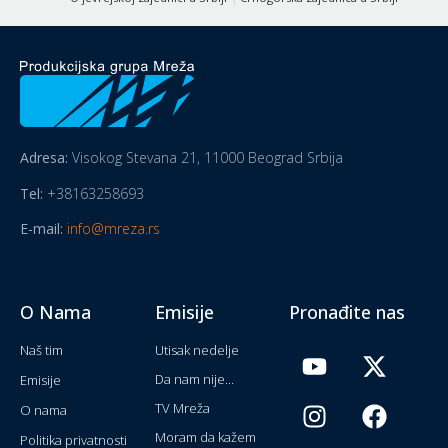
Adresa:
Visokog Stevana 21, 11000 Beograd Srbija
Tel:
+38163258693
E-mail:
info@mreza.rs
O Nama
Emisije
Pronađite nas
Naš tim
Utisak nedelje
Da nam nije...
Emisije
TV Mreža
O nama
Moram da kažem
Politika privatnosti