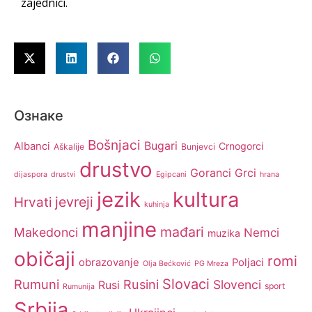
zajednici.
Ознаке
Bošnjaci
Bugari
Albanci
Crnogorci
Aškalije
Bunjevci
drustvo
Goranci
Grci
dijaspora
drustvi
Egipcani
hrana
jezik
kultura
jevreji
Hrvati
kuhinja
manjine
mađari
Makedonci
Nemci
muzika
običaji
romi
obrazovanje
Poljaci
Olja Bećković
PG Mreza
Slovaci
Rumuni
Rusini
Slovenci
Rusi
sport
Rumunija
Srbija