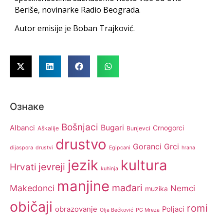
Beriše, novinarke Radio Beograda.
Autor emisije je Boban Trajković.
Ознаке
Bošnjaci
Bugari
Albanci
Crnogorci
Aškalije
Bunjevci
drustvo
Goranci
Grci
dijaspora
drustvi
Egipcani
hrana
jezik
kultura
jevreji
Hrvati
kuhinja
manjine
mađari
Makedonci
Nemci
muzika
običaji
romi
obrazovanje
Poljaci
Olja Bećković
PG Mreza