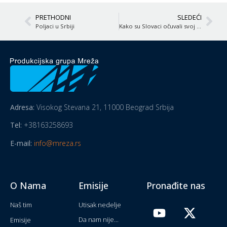
PRETHODNI
SLEDEĆI
Poljaci u Srbiji
Kako su Slovaci očuvali svoj identitet u Srbiji
Adresa:
Visokog Stevana 21, 11000 Beograd Srbija
Tel:
+38163258693
E-mail:
info@mreza.rs
O Nama
Emisije
Pronađite nas
Naš tim
Utisak nedelje
Da nam nije...
Emisije