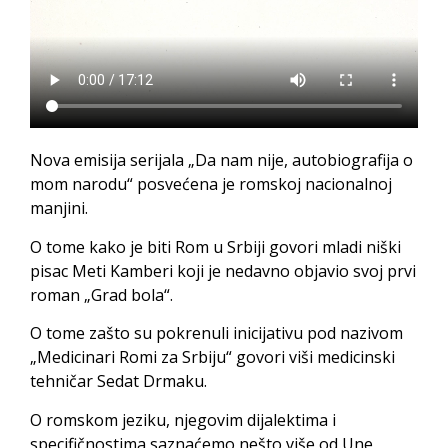
Nova emisija serijala „Da nam nije, autobiografija o
mom narodu“ posvećena je romskoj nacionalnoj
manjini.
O tome kako je biti Rom u Srbiji govori mladi niški
pisac Meti Kamberi koji je nedavno objavio svoj prvi
roman „Grad bola“.
O tome zašto su pokrenuli inicijativu pod nazivom
„Medicinari Romi za Srbiju“ govori viši medicinski
tehničar Sedat Drmaku.
O romskom jeziku, njegovim dijalektima i
specifičnostima saznaćemo nešto više od Une