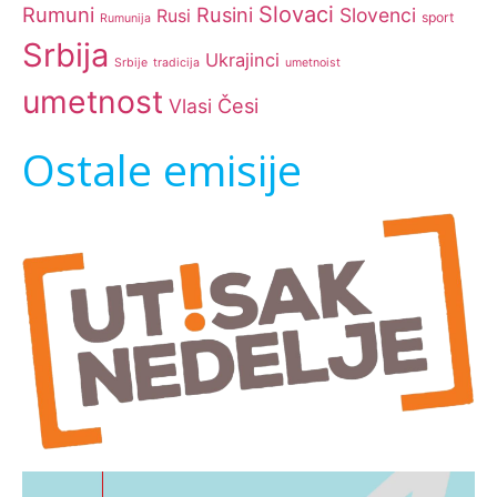
Slovaci
Rumuni
Rusini
Slovenci
Rusi
sport
Rumunija
Srbija
Ukrajinci
Srbije
tradicija
umetnoist
umetnost
Česi
Vlasi
Ostale emisije