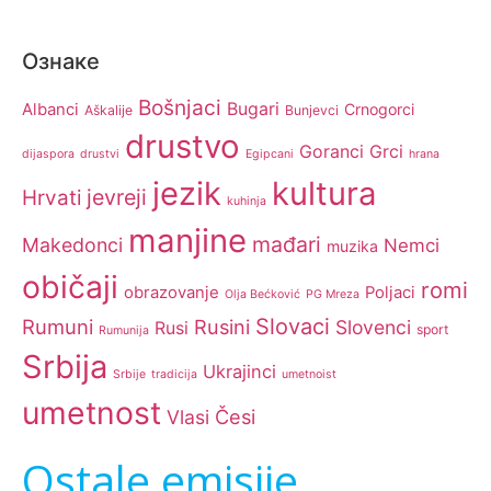
Ознаке
Bošnjaci
Bugari
Albanci
Crnogorci
Aškalije
Bunjevci
drustvo
Goranci
Grci
dijaspora
drustvi
Egipcani
hrana
jezik
kultura
jevreji
Hrvati
kuhinja
manjine
mađari
Makedonci
Nemci
muzika
običaji
romi
obrazovanje
Poljaci
Olja Bećković
PG Mreza
Slovaci
Rumuni
Rusini
Slovenci
Rusi
sport
Rumunija
Srbija
Ukrajinci
Srbije
tradicija
umetnoist
umetnost
Česi
Vlasi
Ostale emisije