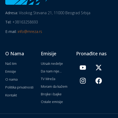
Adresa:
Visokog Stevana 21, 11000 Beograd Srbija
Tel:
+38163258693
E-mail:
info@mreza.rs
O Nama
Emisije
Pronađite nas
Naš tim
Utisak nedelje
Da nam nije...
Emisije
TV Mreža
O nama
Moram da kažem
Politika privatnosti
Brojke i bajke
Kontakt
Ostale emisije