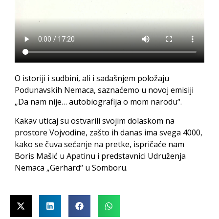
O istoriji i sudbini, ali i sadašnjem položaju
Podunavskih Nemaca, saznaćemo u novoj emisiji
„Da nam nije… autobiografija o mom narodu“.
Kakav uticaj su ostvarili svojim dolaskom na
prostore Vojvodine, zašto ih danas ima svega 4000,
kako se čuva sećanje na pretke, ispričaće nam
Boris Mašić u Apatinu i predstavnici Udruženja
Nemaca „Gerhard“ u Somboru.