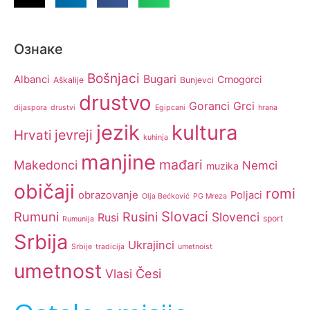
Ознаке
Bošnjaci
Bugari
Albanci
Crnogorci
Aškalije
Bunjevci
drustvo
Goranci
Grci
dijaspora
drustvi
Egipcani
hrana
jezik
kultura
jevreji
Hrvati
kuhinja
manjine
mađari
Makedonci
Nemci
muzika
običaji
romi
obrazovanje
Poljaci
Olja Bećković
PG Mreza
Slovaci
Rumuni
Rusini
Slovenci
Rusi
sport
Rumunija
Srbija
Ukrajinci
Srbije
tradicija
umetnoist
umetnost
Česi
Vlasi