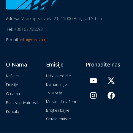
Adresa:
Visokog Stevana 21, 11000 Beograd Srbija
Tel:
+38163258693
E-mail:
info@mreza.rs
O Nama
Emisije
Pronađite nas
Naš tim
Utisak nedelje
Da nam nije...
Emisije
TV Mreža
O nama
Moram da kažem
Politika privatnosti
Brojke i bajke
Kontakt
Ostale emisije