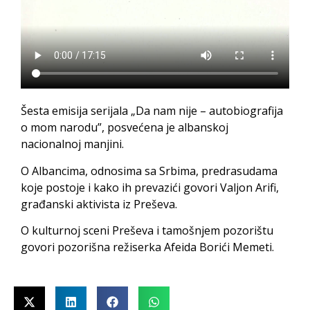
Šesta emisija serijala „Da nam nije – autobiografija
o mom narodu”, posvećena je albanskoj
nacionalnoj manjini.
O Albancima, odnosima sa Srbima, predrasudama
koje postoje i kako ih prevazići govori Valjon Arifi,
građanski aktivista iz Preševa.
O kulturnoj sceni Preševa i tamošnjem pozorištu
govori pozorišna režiserka Afeida Borići Memeti.