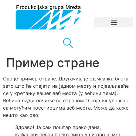
Пример стране
Ово је пример стране. Другачија је од чланка блога
зато што ће стајати на једном месту и појављиваће
се у кретању вашег веб места (у већини тема).
Већина људи почиње са страном О која их упознаје
са могућим посетиоцима веб места. Може да каже
нешто као ово:
Здраво! Ја сам поштар преко дана,
кафански певач преко викенда и ово је мој