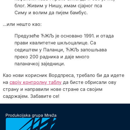
блог. Живим у Нишу, имам сјајног пса
Симу и волим да пијем бамбус.
…или нешто као:
Предузеће ЋЖЉ је основано 1991. и отада
прави квалитетне шкљоцалице. Са
седиштем у Паланци, ЋЖЉ запошљава
преко 200 радника и даје много
паланачкој заједници.
Као нови корисник Вордпреса, требало би да идете
на
своју контролну таблу
да бисте обрисали ову
страну и направили нове стране са својим
садржајем. Забавите се!