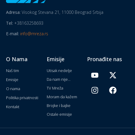
Adresa:
Visokog Stevana 21, 11000 Beograd Srbija
Tel:
+38163258693
E-mail:
info@mreza.rs
O Nama
Emisije
Pronađite nas
Naš tim
Utisak nedelje
Da nam nije...
Emisije
TV Mreža
O nama
Moram da kažem
Politika privatnosti
Brojke i bajke
Kontakt
Ostale emisije