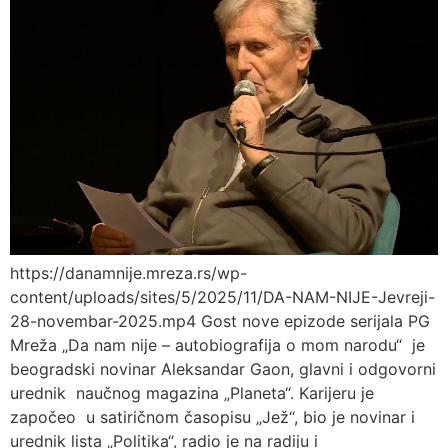
https://danamnije.mreza.rs/wp-
content/uploads/sites/5/2025/11/DA-NAM-NIJE-Jevreji-
28-novembar-2025.mp4 Gost nove epizode serijala PG
Mreža „Da nam nije – autobiografija o mom narodu“ je
beogradski novinar Aleksandar Gaon, glavni i odgovorni
urednik naučnog magazina „Planeta“. Karijeru je
započeo u satiričnom časopisu „Jež“, bio je novinar i
urednik lista „Politika“, radio je na radiju i