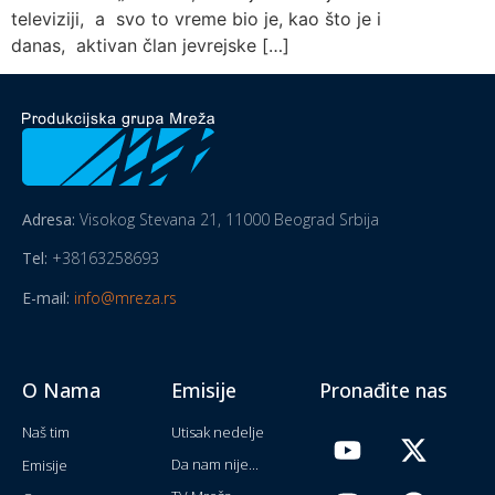
televiziji, a svo to vreme bio je, kao što je i
danas, aktivan član jevrejske […]
Adresa:
Visokog Stevana 21, 11000 Beograd Srbija
Tel:
+38163258693
E-mail:
info@mreza.rs
O Nama
Emisije
Pronađite nas
Naš tim
Utisak nedelje
Da nam nije...
Emisije